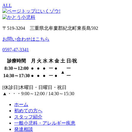
ALL
〒519-3204 三重県北牟婁郡紀北町東長島592
お問い合わせはこちら
0597-47-3341
診療時間
月
火
水
木
金
土
日/祝
8:30～12:00
●
●
●
ー
●
ー
▲
14:30～17:30
●
●
●
ー
●
ー
[休診日]木曜日・日曜日・祝日
▲・・・9:00～12:00 / 14:30～15:30
ホーム
初めての方へ
スタッフ紹介
一般小児科・アレルギー疾患
発達相談