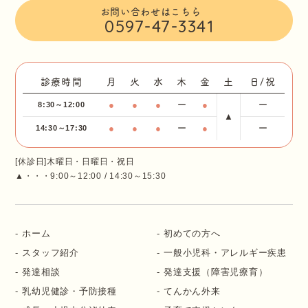
お問い合わせはこちら
0597-47-3341
診療時間
月
火
水
木
金
土
日/祝
●
●
●
ー
●
ー
8:30～12:00
▲
●
●
●
ー
●
ー
14:30～17:30
[休診日]木曜日・日曜日・祝日
▲・・・9:00～12:00 / 14:30～15:30
ホーム
初めての方へ
スタッフ紹介
一般小児科・アレルギー疾患
発達相談
発達支援（障害児療育）
乳幼児健診・予防接種
てんかん外来