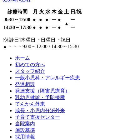
診療時間
月
火
水
木
金
土
日/祝
8:30～12:00
●
●
●
ー
●
ー
▲
14:30～17:30
●
●
●
ー
●
ー
[休診日]木曜日・日曜日・祝日
▲・・・9:00～12:00 / 14:30～15:30
ホーム
初めての方へ
スタッフ紹介
一般小児科・アレルギー疾患
発達相談
発達支援（障害児療育）
乳幼児健診・予防接種
てんかん外来
成長・小児内分泌外来
子育て支援センター
当院案内
施設基準
採用情報