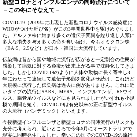
新型コロナとインフルエンザの同時流行について
－この冬にそなえて－
COVID-19（2019年に出現した新型コロナウイルス感染症に
WHOがつけた呼び名）がこの3年間世界中を駆けめぐりまし
た。アルファ株に始まり多くの遺伝子変異を繰り返し人類に
多大な損失を与え多くの命を奪い続け、今もオミクロン株
（BA-5、2.5など）が日本・韓国に大流行しています。
伝染病は昔から国や地域に流行が広がると一定割合の住民が
感染して病気に対する免疫が出来上がる事で沈静化してきま
した。しかしCOVID-19のように人体や動物に長く寄生し3
年にわたって連続して遺伝子形態を変化させ続け、これほど
大規模に流行した伝染病は過去に例がありません。これに近
いタイプの流行はSARS、MERS、インフルエンザ、RSウイ
ルス、腸管系ウイルスなどにも見られましたがいずれも小規
模で期間も短く、COVID-19は有史以来の正に新型ウイルス
の大流行（パンデミック）といえます。
今後新型インフルエンザと新型コロナの同時流行のリスクも
充分に考えられ、近いところで今年6月にオーストラリアで
現実に同時発生しました。幸いこの国でのCOVID-19の流行