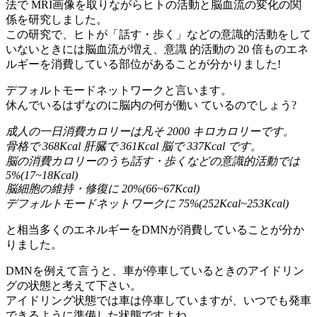
法で MRI画像を取りながらヒトの活動と脳血流の変化の関
係を研究しました。
この研究で、ヒトが「話す・歩く」などの意識的活動をして
いないときには脳血流が増え、意識 的活動の 20 倍ものエネ
ルギーを消費している部位があることが分かりました!
デフォルトモードネットワークと言います。
休んでいるはずなのに脳内の何が働い ているのでしょう?
成人の一日消費カロリーは凡そ 2000 キロカロリーです。
骨格で 368Kcal 肝臓で 361Kcal 脳で 337Kcal です。
脳の消費カロリーのうち話す・歩くなどの意識的活動では
5%(17~18Kcal)
脳細胞の維持・修復に 20%(66~67Kcal)
デフォルトモードネットワークに 75%(252Kcal~253Kcal)
と相当多くのエネルギーをDMNが消費していることが分か
りました。
DMNを例えて言うと、車が停車しているときのアイドリン
グの状態と考えて下さい。
アイドリング状態では車は停車していますが、いつでも発車
できるように準備した状態ですよね。