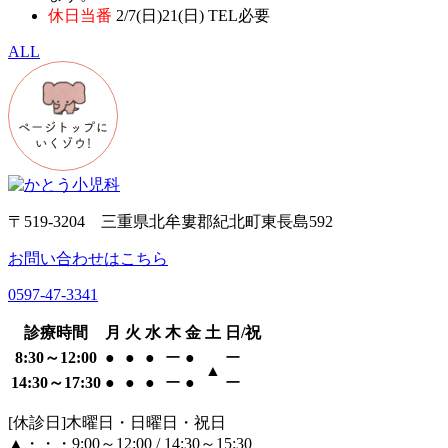
休日当番
2/7(日)21(日) TEL必要
ALL
〒519-3204 三重県北牟婁郡紀北町東長島592
お問い合わせはこちら
0597-47-3341
診療時間
月
火
水
木
金
土
日/祝
8:30～12:00
●
●
●
ー
●
ー
▲
14:30～17:30
●
●
●
ー
●
ー
[休診日]木曜日・日曜日・祝日
▲・・・9:00～12:00 / 14:30～15:30