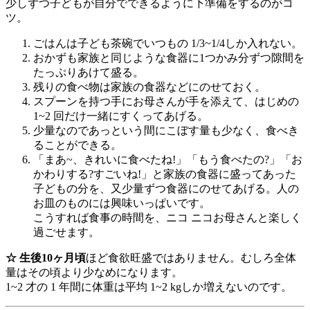
少しずつ子どもが自分でできるように下準備をするのがコ
ツ。
ごはんは子ども茶碗でいつもの 1/3~1/4しか入れない。
おかずも家族と同じような食器に1つかみ分ずつ隙間を
たっぷりあけて盛る。
残りの食べ物は家族の食器などにのせておく。
スプーンを持つ手にお母さんが手を添えて、はじめの
1~2 回だけ一緒にすくってあげる。
少量なのであっという間にこぼす量も少なく、食べき
ることができる。
「まあ~、きれいに食べたね!」「もう食べたの?」「お
かわりする?すごいね!」と家族の食器に盛ってあった
子どもの分を、又少量ずつ食器にのせてあげる。人の
お皿のものには興味いっぱいです。
こうすれば食事の時間を、ニコ ニコお母さんと楽しく
過ごせます。
☆ 生後10ヶ月頃
ほど食欲旺盛ではありません。むしろ全体
量はその頃より少なめになります。
1~2 才の 1 年間に体重は平均 1~2 kgしか増えないのです。