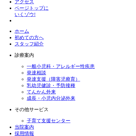
アクセス
ページトップに
いくゾウ!
ホーム
初めての方へ
スタッフ紹介
診療案内
一般小児科・アレルギー性疾患
発達相談
発達支援（障害児療育）
乳幼児健診・予防接種
てんかん外来
成長・小児内分泌外来
その他サービス
子育て支援センター
当院案内
採用情報