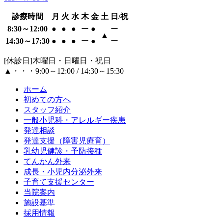
診療時間
月
火
水
木
金
土
日/祝
8:30～12:00
●
●
●
ー
●
ー
▲
14:30～17:30
●
●
●
ー
●
ー
[休診日]木曜日・日曜日・祝日
▲・・・9:00～12:00 / 14:30～15:30
ホーム
初めての方へ
スタッフ紹介
一般小児科・アレルギー疾患
発達相談
発達支援（障害児療育）
乳幼児健診・予防接種
てんかん外来
成長・小児内分泌外来
子育て支援センター
当院案内
施設基準
採用情報