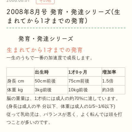
2008.08.01
その他
2008年8月号 発育・発達シリーズ(生
まれてから1才までの発育)
発育・発達シリーズ
生まれてから1才までの発育
一生のうちで一番の加速度で成長します。
出生時
1才0ヶ月
増加率
身長 cm
50cm前後
75cm前後
1.5倍
体重 kg
3kg前後
10kg前後
約3倍
脳の重量は、1才頃には成人の約70%に達しています。
(身長は成人の半 分以下、体重は成人の1/5~1/6以下)
従って乳幼児は、バランスが悪く、よく転んでは頭を打
つことが多いのです。