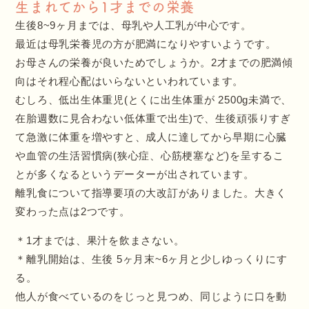
生まれてから1才までの栄養
生後8~9ヶ月までは、母乳や人工乳が中心です。
最近は母乳栄養児の方が肥満になりやすいようです。
お母さんの栄養が良いためでしょうか。2才までの肥満傾
向はそれ程心配はいらないといわれています。
むしろ、低出生体重児(とくに出生体重が 2500g未満で、
在胎週数に見合わない低体重で出生)で、生後頑張りすぎ
て急激に体重を増やすと、成人に達してから早期に心臓
や血管の生活習慣病(狭心症、心筋梗塞など)を呈するこ
とが多くなるというデーターが出されています。
離乳食について指導要項の大改訂がありました。大きく
変わった点は2つです。
＊1才までは、果汁を飲まさない。
＊離乳開始は、生後 5ヶ月末~6ヶ月と少しゆっくりにす
る。
他人が食べているのをじっと見つめ、同じように口を動