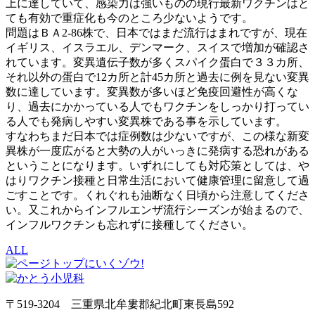
上に達していて、感染力は強いものの現行最新ワクチンはと
ても有効で重症化も今のところ少ないようです。
問題はＢＡ2-86株で、日本ではまだ流行はまれですが、現在
イギリス、イスラエル、デンマーク、スイスで増加が確認さ
れています。変異遺伝子数が多くスパイク蛋白で３３カ所、
それ以外の蛋白で12カ所と計45カ所と過去に例を見ない変異
数に達しています。変異数が多いほど免疫回避性が高くな
り、過去にかかっている人でもワクチンをしっかり打ってい
る人でも発病しやすい変異株である事を示しています。
すなわちまだ日本では症例数は少ないですが、この様な新変
異株が一度広がると大勢の人がいっきに発病する恐れがある
ということになります。いずれにしても対応策としては、や
はりワクチン接種と日常生活において健康管理に留意して過
ごすことです。くれぐれも油断なく日頃から注意してくださ
い。又これからインフルエンザ流行シーズンが始まるので、
インフルワクチンも忘れずに接種してください。
ALL
〒519-3204 三重県北牟婁郡紀北町東長島592