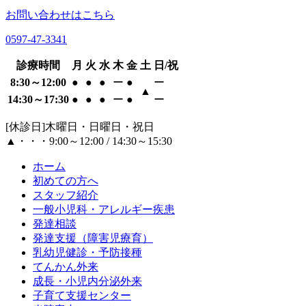
お問い合わせはこちら
0597-47-3341
診療時間
月
火
水
木
金
土
日/祝
8:30～12:00
●
●
●
ー
●
ー
▲
14:30～17:30
●
●
●
ー
●
ー
[休診日]木曜日・日曜日・祝日
▲・・・9:00～12:00 / 14:30～15:30
ホーム
初めての方へ
スタッフ紹介
一般小児科・アレルギー疾患
発達相談
発達支援（障害児療育）
乳幼児健診・予防接種
てんかん外来
成長・小児内分泌外来
子育て支援センター