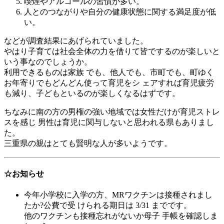
喫煙やアルコールの習慣が多い。
人とのつながりや自分の健康状態に関する満足度が低
い。
などが調査結果にあげられていました。
やはり子育ては社会全体の力を借りて皆でするのが楽しいと
いう事なのでしょうか。
利用できるものは家族 でも、他人でも、市町でも、町ゆく
お年寄りでもどんどん使って育児をシ ェアすれば育児疲労
も減り、子どもといるのが楽しくなるはずです。
ちなみに南の方の男権の強い地域では女性だけが育児ストレ
スを感じ 男性は育児に関与しないと思われる県もありまし
た。
三重県の親はとても賢明な人が多いようです。
☆お知らせ
今年小学校に入学の方、MRワクチンは接種されまし
たか?公費で受 けられる期日は 3/31 までです。
他のワクチンも接種忘れがないか母子 手帳を確認しま