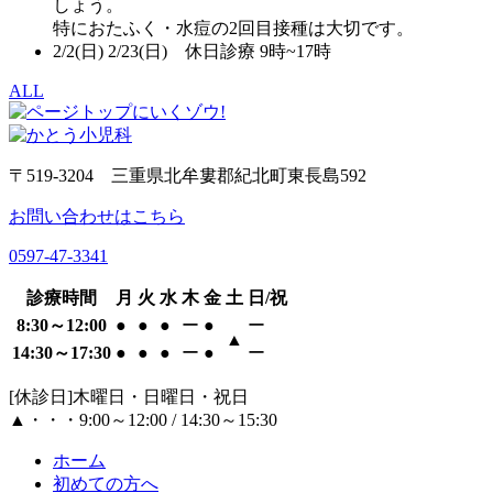
しょう。
特におたふく・水痘の2回目接種は大切です。
2/2(日) 2/23(日) 休日診療 9時~17時
ALL
〒519-3204 三重県北牟婁郡紀北町東長島592
お問い合わせはこちら
0597-47-3341
診療時間
月
火
水
木
金
土
日/祝
8:30～12:00
●
●
●
ー
●
ー
▲
14:30～17:30
●
●
●
ー
●
ー
[休診日]木曜日・日曜日・祝日
▲・・・9:00～12:00 / 14:30～15:30
ホーム
初めての方へ