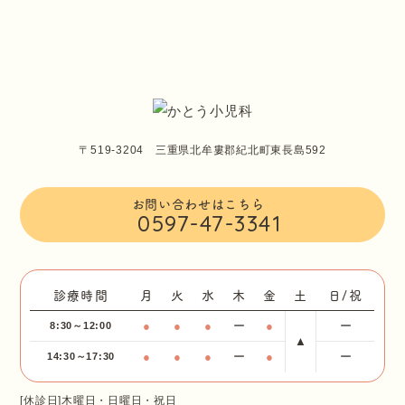
〒519-3204 三重県北牟婁郡紀北町東長島592
お問い合わせはこちら
0597-47-3341
診療時間
月
火
水
木
金
土
日/祝
●
●
●
ー
●
ー
8:30～12:00
▲
●
●
●
ー
●
ー
14:30～17:30
[休診日]木曜日・日曜日・祝日