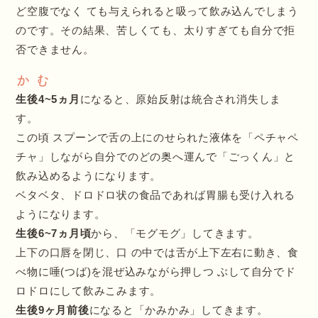
ど空腹でなく ても与えられると吸って飲み込んでしまう
のです。その結果、苦しくても、太りすぎても自分で拒
否できません。
か む
生後4~5ヵ月
になると、原始反射は統合され消失しま
す。
この頃 スプーンで舌の上にのせられた液体を「ペチャペ
チャ」しながら自分でのどの奥へ運んで「ごっくん」と
飲み込めるようになります。
ベタベタ、ドロドロ状の食品であれば胃腸も受け入れる
ようになります。
生後6~7ヵ月頃
から、「モグモグ」してきます。
上下の口唇を閉じ、口 の中では舌が上下左右に動き、食
べ物に唾(つば)を混ぜ込みながら押しつ ぶして自分でド
ロドロにして飲みこみます。
生後9ヶ月前後
になると「かみかみ」してきます。