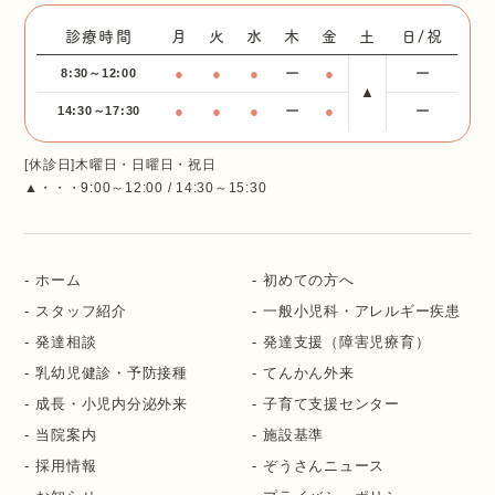
診療時間
月
火
水
木
金
土
日/祝
●
●
●
ー
●
ー
8:30～12:00
▲
●
●
●
ー
●
ー
14:30～17:30
[休診日]木曜日・日曜日・祝日
▲・・・9:00～12:00 / 14:30～15:30
ホーム
初めての方へ
スタッフ紹介
一般小児科・アレルギー疾患
発達相談
発達支援（障害児療育）
乳幼児健診・予防接種
てんかん外来
成長・小児内分泌外来
子育て支援センター
当院案内
施設基準
採用情報
ぞうさんニュース